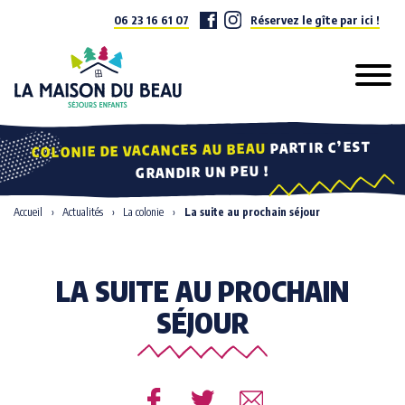
06 23 16 61 07
Réservez le gîte par ici !
Dans la vallée de la Cleurie entre Remiremont et Gérardmer (Vosges), la
PARTIR C’EST
COLONIE DE VACANCES AU BEAU
GRANDIR UN PEU !
Accueil
Actualités
La colonie
La suite au prochain séjour
LA SUITE AU PROCHAIN
SÉJOUR