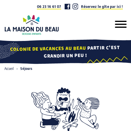
06 23 16 61 07
Réservez le gîte par ici !
Dans la vallée de la Cleurie entre Remiremont et Gérardmer (Vosges), la
PARTIR C’EST
COLONIE DE VACANCES AU BEAU
GRANDIR UN PEU !
Accueil
Séjours